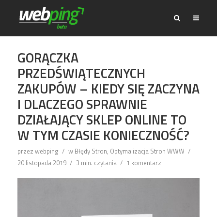
GORĄCZKA
PRZEDŚWIĄTECZNYCH
ZAKUPÓW – KIEDY SIĘ ZACZYNA
I DLACZEGO SPRAWNIE
DZIAŁAJĄCY SKLEP ONLINE TO
W TYM CZASIE KONIECZNOŚĆ?
przez
webping
w
Błędy Stron
,
Optymalizacja Stron WWW
20 listopada 2019
3 min. czytania
1 komentarz