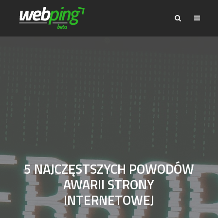
5 NAJCZĘSTSZYCH POWODÓW
AWARII STRONY
INTERNETOWEJ