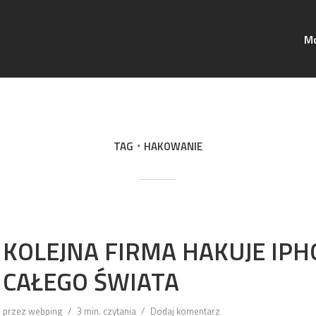
Mo
TAG
HAKOWANIE
KOLEJNA FIRMA HAKUJE IPH
CAŁEGO ŚWIATA
przez
webping
3 min. czytania
Dodaj komentarz