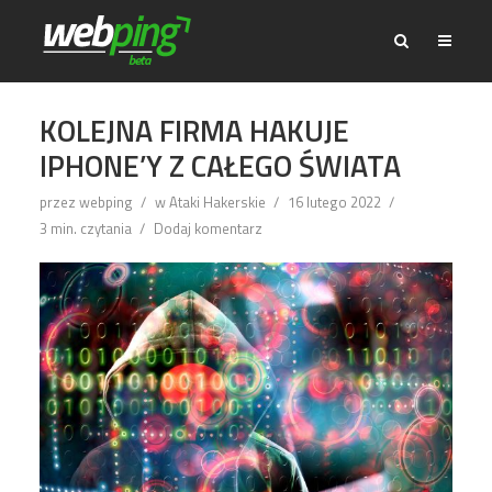
KOLEJNA FIRMA HAKUJE
IPHONE’Y Z CAŁEGO ŚWIATA
przez
webping
w
Ataki Hakerskie
16 lutego 2022
3 min. czytania
Dodaj komentarz