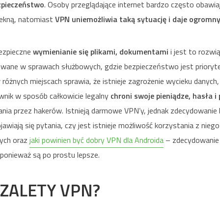
zpieczeństwo
. Osoby przeglądające internet bardzo często obawiają
ekną, natomiast
VPN uniemożliwia taką sytuację i daje ogromn
bezpieczne
wymienianie się plikami, dokumentami
i jest to rozwią
sowane w sprawach służbowych, gdzie bezpieczeństwo jest prioryt
óżnych miejscach sprawia, że istnieje zagrożenie wycieku danych,
wnik w sposób całkowicie legalny
chroni swoje pieniądze, hasła i p
nia przez hakerów. Istnieją darmowe VPN’y, jednak zdecydowanie l
awiają się pytania, czy jest istnieje możliwość korzystania z nieg
nych oraz
jaki powinien być dobry VPN dla Androida
– zdecydowanie
 ponieważ są po prostu lepsze.
 ZALETY VPN?