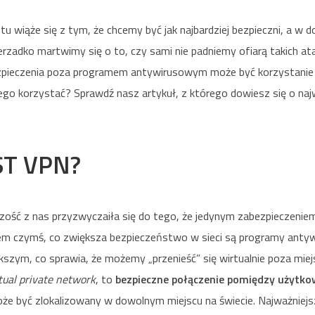
tu wiąże się z tym, że chcemy być jak najbardziej bezpieczni, a w d
rzadko martwimy się o to, czy sami nie padniemy ofiarą takich a
ieczenia poza programem antywirusowym może być korzystanie z
ego korzystać? Sprawdź nasz artykuł, z którego dowiesz się o naj
ST VPN?
ość z nas przyzwyczaiła się do tego, że jedynym zabezpieczeni
em czymś, co zwiększa bezpieczeństwo w sieci są programy antyw
szym, co sprawia, że możemy „przenieść” się wirtualnie poza miej
tual private network
, to
bezpieczne połączenie pomiędzy użytko
oże być zlokalizowany w dowolnym miejscu na świecie. Najważniejs