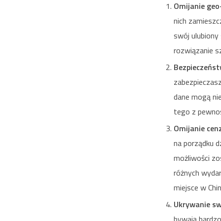
Omijanie geo
nich zamieszcz
swój ulubiony 
rozwiązanie s
Bezpieczeńst
zabezpieczasz
dane mogą nie
tego z pewnoś
Omijanie cen
na porządku d
możliwości zo
różnych wydarz
miejsce w Chi
Ukrywanie sw
bywają bardzo