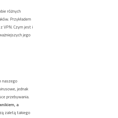
obie różnych
taków. Przykładem
 VPN. Czym jest i
ważniejszych jego
em naszego
irusowe, jednak
sce przebywania.
wnikiem, a
zą zaletą takiego