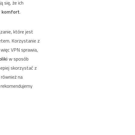
 się, że ich
y komfort
.
zanie, które jest
etem. Korzystanie z
 więc VPN sprawia,
liki
w sposób
epiej skorzystać z
o również na
 rekomendujemy