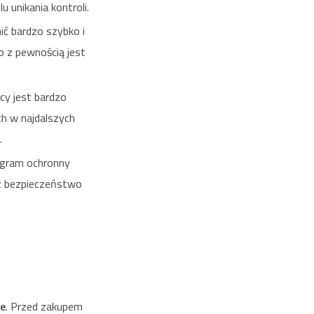
 unikania kontroli.
ić bardzo szybko i
o z pewnością jest
cy jest bardzo
h w najdalszych
.
ogram ochronny
sz bezpieczeństwo
ie
. Przed zakupem