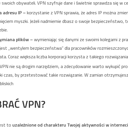
 swoich obywateli. VPN szyfruje dane i świetnie sprawdza się w celu
 adresu IP –
korzystanie z VPN sprawia, że adres IP można zmien
knięciem myszki. Jeżeli nadmiernie dbasz o swoje bezpieczeństwo, t
ebie.
ymiana plików –
wymieniając się danymi ze swoimi kolegami z pra
 jest „wentylem bezpieczeństwa” dla pracowników rozmieszczonyc
ta. Coraz większa liczba korporacji korzysta z takiego rozwiązania
VPN nie są drogim narzędziem, a zdecydowanie warto wykupić pr
ki czas, by przetestować takie rozwiązanie. W zamian otrzymuje
bliskich
BRAĆ VPN?
est to
uzależnione od charakteru Twojej aktywności w internec