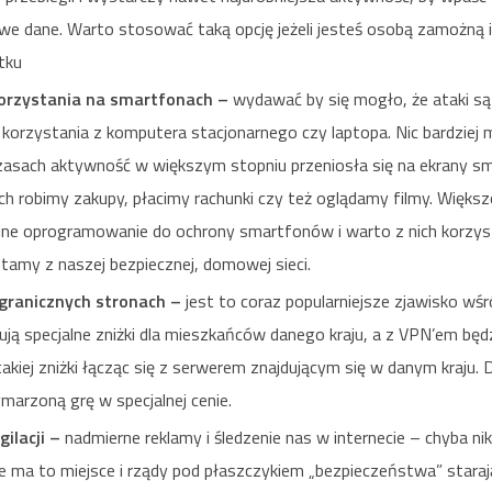
liwe dane. Warto stosować taką opcję jeżeli jesteś osobą zamożną i
tku
orzystania na smartfonach –
wydawać by się mogło, że ataki s
 korzystania z komputera stacjonarnego czy laptopa. Nic bardziej
czasach aktywność w większym stopniu przeniosła się na ekrany s
h robimy zakupy, płacimy rachunki czy też oglądamy filmy. Więk
alne oprogramowanie do ochrony smartfonów i warto z nich korzys
stamy z naszej bezpiecznej, domowej sieci.
granicznych stronach –
jest to coraz popularniejsze zjawisko w
ują specjalne zniżki dla mieszkańców danego kraju, a z VPN’em bę
akiej zniżki łącząc się z serwerem znajdującym się w danym kraju. 
marzoną grę w specjalnej cenie.
gilacji –
nadmierne reklamy i śledzenie nas w internecie – chyba ni
e ma to miejsce i rządy pod płaszczykiem „bezpieczeństwa” starają 