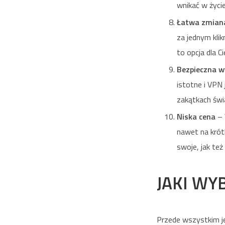
wnikać w życie
Łatwa zmiana
za jednym kli
to opcja dla Ci
Bezpieczna w
istotne i VPN
zakątkach świa
Niska cena
– 
nawet na krót
swoje, jak też 
JAKI WY
Przede wszystkim j