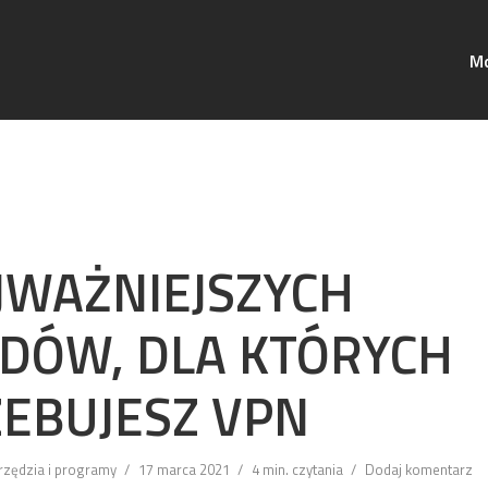
Mo
JWAŻNIEJSZYCH
DÓW, DLA KTÓRYCH
EBUJESZ VPN
rzędzia i programy
17 marca 2021
4 min. czytania
Dodaj komentarz