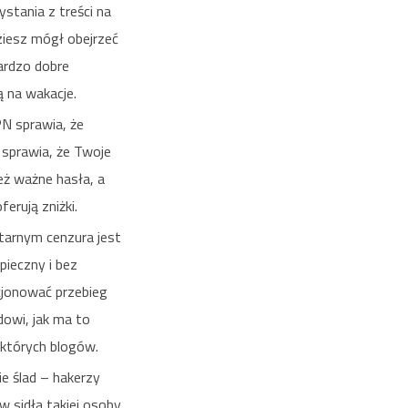
stania z treści na
dziesz mógł obejrzeć
bardzo dobre
ą na wakacje.
PN sprawia, że
 sprawia, że Twoje
też ważne hasła, a
erują zniżki.
ytarnym cenzura jest
pieczny i bez
cjonować przebieg
dowi, jak ma to
ektórych blogów.
e ślad – hakerzy
w sidła takiej osoby