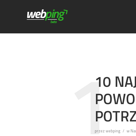
1
10 NA
POWO
POTRZ
przez
webping
w
Na