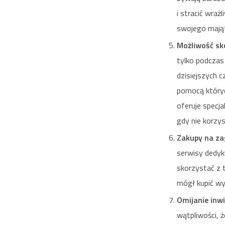
i stracić wraż
swojego mają
Możliwość sk
tylko podczas
dzisiejszych 
pomocą któryc
oferuje specj
gdy nie korzy
Zakupy na za
serwisy dedyk
skorzystać z t
mógł kupić wy
Omijanie inwi
wątpliwości, ż