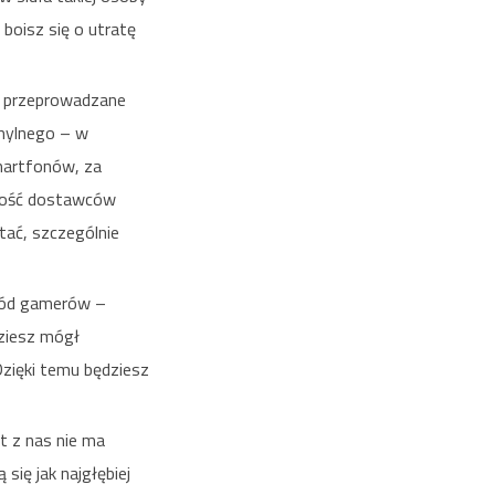
 boisz się o utratę
ą przeprowadzane
 mylnego – w
martfonów, za
szość dostawców
tać, szczególnie
śród gamerów –
dziesz mógł
Dzięki temu będziesz
kt z nas nie ma
się jak najgłębiej