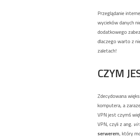
Przeglądanie interne
wycieków danych nie
dodatkowego zabezp
dlaczego warto z ni
zaletach!
CZYM JE
Zdecydowana większ
komputera, a zaraz
VPN jest czymś więk
VPN, czyli z ang.
vir
serwerem
, który m