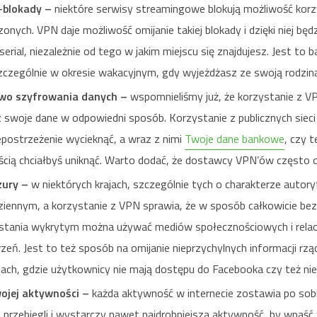
-blokady –
niektóre serwisy streamingowe blokują możliwość korzy
onych. VPN daje możliwość omijanie takiej blokady i dzięki niej bę
serial, niezależnie od tego w jakim miejscu się znajdujesz. Jest to 
zczególnie w okresie wakacyjnym, gdy wyjeżdżasz ze swoją rodzin
wo szyfrowania danych –
wspomnieliśmy już, że korzystanie z V
 swoje dane w odpowiedni sposób. Korzystanie z publicznych sieci
postrzeżenie wycieknąć, a wraz z nimi
Twoje dane bankowe
, czy 
cią chciałbyś uniknąć. Warto dodać, że dostawcy VPN’ów często of
zury –
w niektórych krajach, szczególnie tych o charakterze autor
ziennym, a korzystanie z VPN sprawia, że w sposób całkowicie bez
stania wykrytym można używać mediów społecznościowych i rela
eń. Jest to też sposób na omijanie nieprzychylnych informacji rzą
nach, gdzie użytkownicy nie mają dostępu do Facebooka czy też ni
ojej aktywności –
każda aktywność w internecie zostawia po sobi
 przebiegli i wystarczy nawet najdrobniejsza aktywność, by wpaść 